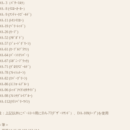
DA- 3（ﾊﾞﾀｰﾐﾙｸ）
DA- 8 (ｲｴﾛｰｵｰｶｰ）
A- 9 (ｱﾝﾃｨｰｸｺﾞｰﾙﾄﾞ)
A-11 (ﾚﾓﾝｲｴﾛｰ)
A-19 (ﾍﾞﾘｰﾚｯﾄﾞ)
A-26 (ﾓｰﾌﾞ)
A-52 (ｱﾎﾞｶﾞﾄﾞ)
A-57 (ｼﾞｪｰﾄﾞｸﾞﾘｰﾝ)
A-61 (ｾｰﾌﾞﾙﾌﾞﾗｳﾝ)
A-64 (ﾊﾞｰﾝﾄｱﾝﾊﾞｰ)
A-67 (ｴﾎﾞﾆｰﾌﾞﾗｯｸ)
A-71 (ｸﾞﾛﾘｱｺﾞｰﾙﾄﾞ)
A-78 (ﾌﾚｯｼｭﾄｰﾝ)
A-82 (ｴﾊﾞｰｸﾞﾘｰﾝ)
A-86 (ﾕﾆﾌｫｰﾑﾌﾞﾙｰ)
A-96 (ﾚｯﾄﾞｱｲｱﾝｵｷｻｲﾄﾞ)
A-98 (ﾌﾚﾝﾁｸﾞﾚｲﾌﾞﾙｰ)
A-112(ｸﾗﾝﾍﾞﾘｰﾜｲﾝ)
注：上記以外にﾍﾞｰｽｺｰﾄ用にDA-77(ﾃﾞｻﾞｰﾄｻﾝﾄﾞ）、DA-109(ﾄｰﾌﾟ)を使用
＜筆＞