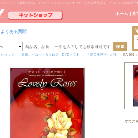
ールペイントの素材や道具、デコパージュのペーパーナプキンなど多数品揃え。ピコットは大阪富田
ホーム
｜
所
よくある質問
トショップ
-
書籍、ピコットカタログ、DVDソフト
-
「湯口千恵子」の本
-
BA-00
マウス