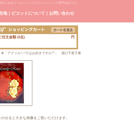
林市にあるトールペイントとデコパージュの専門会社です。
在地
｜
ピコットについて
｜
お問い合わせ
ご注文金額 (0点)
円
1： 本「アクリル”バラはお好きですか?”」 湯口千恵子著
をのせると大きな画像をご覧いただけます。