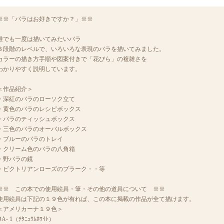
※※「バラはお好きですか？」※※
誰でも一度は描いてみたいバラ
３段階のレベルで、いろいろな表現のバラを描いてみました。
カラーの描き方手順や図案付きで「花びら」の複雑さを
わかりやすく説明しています。
＜作品紹介＞
・深紅のバラのローソク立て
・黄色のバラのレシピボックス
・バラのティッシュボックス
・三色のバラのオーバルボックス
・ブルーのバラのトレイ
・クリーム色のバラの八角箱
・野バラの鏡
・ビクトリアンローズのプラーク・・等
※※ この本での使用絵具・筆・その他の道具について ※※
使用絵具は下記の１９色が有れば、この本に掲載の作品が全て描けます。
＜アメリカーナ１９色＞
DA- 1（ﾁﾀﾆｭｳﾑﾎﾜｲﾄ）