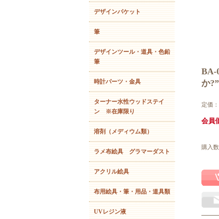
デザインパケット
筆
デザインツール・道具・色鉛
筆
BA
時計パーツ・金具
か?
ターナー水性ウッドステイ
定価：
ン ※在庫限り
会員価
溶剤（メディウム類）
購入数
ラメ布絵具 グラマーダスト
アクリル絵具
布用絵具・筆・用品・道具類
UVレジン液