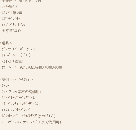
・平筆#4.#6.#8.#10.#12.#14
・ﾗｲﾅｰ筆#00
・ｽｸﾘﾌﾟﾄ筆#00
・ｽﾎﾟﾝｼﾞﾌﾞﾗｼ
・ﾓｯﾌﾟﾌﾞﾗｼ１ｲﾝﾁ
・大平筆3/4ｲﾝﾁ
＜道具＞
・ｸﾞﾗﾌｧｲﾄﾍﾟｰﾊﾟｰ(ｸﾞﾚｰ)
・ﾁｬｺﾍﾟｰﾊﾟｰ（ﾌﾞﾙｰ）
・ｽﾀｲﾗｽ（鉄筆）
ｻﾝﾄﾞﾍﾟｰﾊﾟｰ#240.#320.#400.#800.#1000
＜溶剤（ﾒﾃﾞｨｳﾑ類）＞
・ｼｰﾗｰ
・ｳｯﾄﾞﾌｨﾗｰ(素材の補修用)
・ｸﾘｱｸﾞﾚｰｼﾞﾝｸﾞﾒﾃﾞｨｳﾑ
・ﾘﾀｰﾀﾞｱﾝﾃｨｰｷﾝｸﾞﾒﾃﾞｨｳﾑ
・ｱﾒﾘｶｰﾅﾌﾞﾗｼﾌﾞﾚﾝﾄﾞ
・ﾎﾟﾘｳﾚﾀﾝﾊﾞｰﾆｯｼｭ(ｻﾃﾝ又はﾏｯﾄﾀｲﾌﾟ)
・ﾌﾛｰﾒﾃﾞｨｳﾑ(ﾌﾞﾗｼﾌﾞﾚﾝﾄﾞ＋水で代用可）