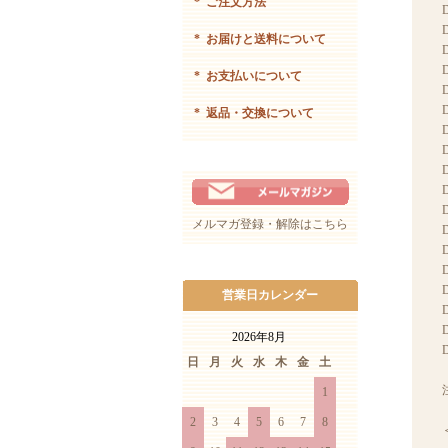
*
ご注文方法
*
お届けと送料について
D
D
*
お支払いについて
D
D
*
返品・交換について
D
D
D
D
D
メルマガ登録・解除はこちら
D
D
D
D
営業日カレンダー
D
D
2026年8月
D
日
月
火
水
木
金
土
1
2
3
4
5
6
7
8