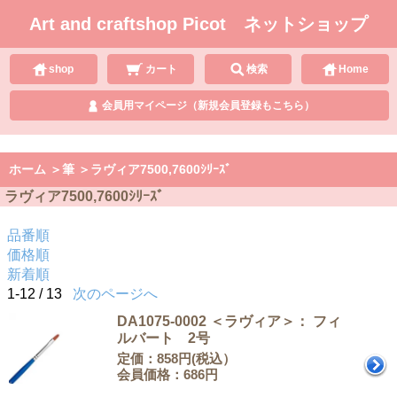
Art and craftshop Picot ネットショップ
shop
カート
検索
Home
会員用マイページ（新規会員登録もこちら）
ホーム
＞
筆
＞
ラヴィア7500,7600ｼﾘｰｽﾞ
ラヴィア7500,7600ｼﾘｰｽﾞ
品番順
価格順
新着順
1-12 / 13
次のページへ
DA1075-0002 ＜ラヴィア＞： フィ
ルバート 2号
定価：858円(税込）
会員価格：686円