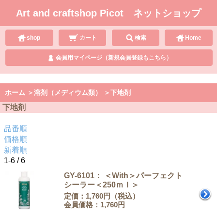
Art and craftshop Picot ネットショップ
shop
カート
検索
Home
会員用マイページ（新規会員登録もこちら）
ホーム
＞
溶剤（メディウム類）
＞
下地剤
下地剤
品番順
価格順
新着順
1-6 / 6
GY-6101： ＜With＞パーフェクト
シーラー＜250ｍｌ＞
定価：1,760円（税込）
会員価格：1,760円