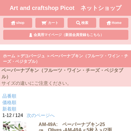
Art and craftshop Picot ネットショップ
shop
カート
検索
Home
会員用マイページ（新規会員登録もこちら）
ホーム
＞
デコパージュ
＞
ペーパーナプキン（フルーツ・ワイン・チ
ーズ・ベジタブル）
ペーパーナプキン（フルーツ・ワイン・チーズ・ベジタブ
ル）
サイズの違いにご注意ください。
品番順
価格順
新着順
1-12 / 124
次のページへ
AM-49A: ペーパーナプキン25
㎝ Olives -AM-49A＜5枚入＞(2面