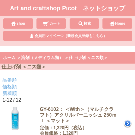
Art and craftshop Picot ネットショップ
shop
カート
検索
Home
会員用マイページ（新規会員登録もこちら）
ホーム
＞
溶剤（メディウム類）
＞
仕上げ剤 ＜ニス類＞
仕上げ剤 ＜ニス類＞
品番順
価格順
新着順
1-12 / 12
GY-6102： ＜With＞（マルチクラ
フト）アクリルバーニッシュ 250ｍ
ｌ ＜マット＞
定価：1,320円（税込）
会員価格：1,320円