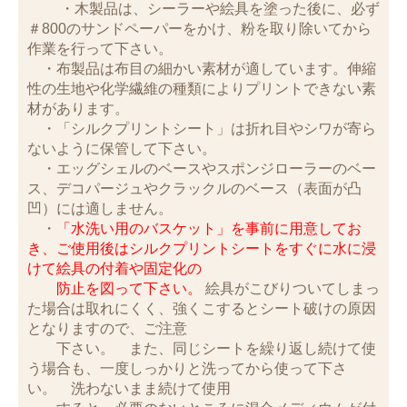
・木製品は、シーラーや絵具を塗った後に、必ず
＃800のサンドペーパーをかけ、粉を取り除いてから
作業を行って下さい。
・布製品は布目の細かい素材が適しています。伸縮
性の生地や化学繊維の種類によりプリントできない素
材があります。
・「シルクプリントシート」は折れ目やシワが寄ら
ないように保管して下さい。
・エッグシェルのベースやスポンジローラーのベー
ス、デコパージュやクラックルのベース（表面が凸
凹）には適しません。
・
「水洗い用のバスケット」を事前に用意してお
き、ご使用後はシルクプリントシートをすぐに水に浸
けて絵具の付着や固定化の
防止を図って下さい。
絵具がこびりついてしまっ
た場合は取れにくく、強くこするとシート破けの原因
となりますので、ご注意
下さい。 また、同じシートを繰り返し続けて使
う場合も、一度しっかりと洗ってから使って下さ
い。 洗わないまま続けて使用